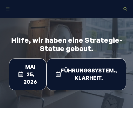
Zum
Menü
Inhalt
springen
Hilfe, wir haben eine Strategie-
Statue gebaut.
MAI
FÜHRUNGSSYSTEM.
,
25,
KLARHEIT.
2026