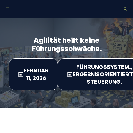
Zum
Menü
Inhalt
springen
Agilität heilt keine
Führungsschwäche.
FÜHRUNGSSYSTEM.
,
FEBRUAR
ERGEBNISORIENTIERT
11, 2026
STEUERUNG.