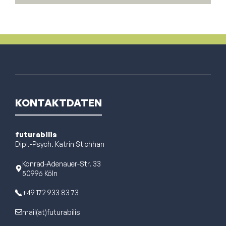
KONTAKTDATEN
futurabilis
Dipl.-Psych. Katrin Stichhan
Konrad-Adenauer-Str. 33
50996 Köln
+
49 172 933 83 73
mail(at)futurabilis